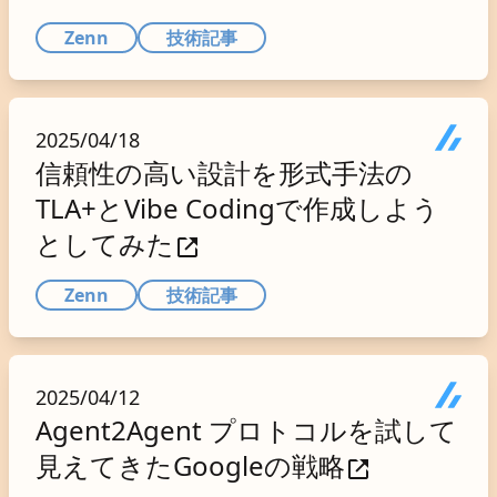
Zenn
技術記事
2025/04/18
信頼性の高い設計を形式手法の
TLA+とVibe Codingで作成しよう
としてみた
Zenn
技術記事
2025/04/12
Agent2Agent プロトコルを試して
見えてきたGoogleの戦略