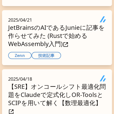
2025/04/21
JetBrainsのAIであるJunieに記事を
作らせてみた (Rustで始める
WebAssembly入門)
Zenn
技術記事
2025/04/18
【SRE】オンコールシフト最適化問
題をClaudeで定式化しOR-Toolsと
SCIPを用いて解く【数理最適化】