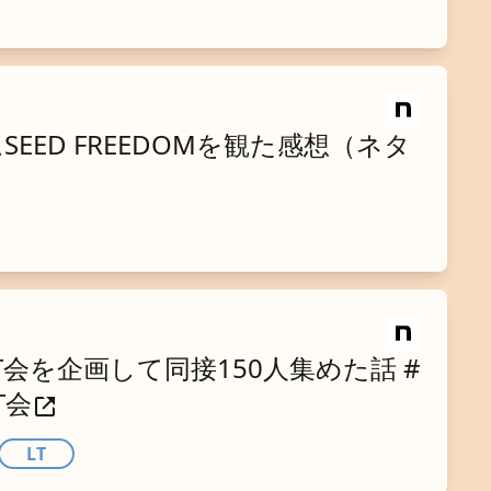
EED FREEDOMを観た感想（ネタ
T会を企画して同接150人集めた話 #
T会
LT