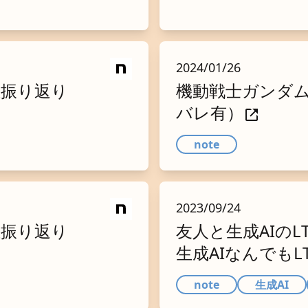
2024/01/26
催振り返り
機動戦士ガンダムS
バレ有）
note
2023/09/24
催振り返り
友人と生成AIのL
生成AIなんでもL
note
生成AI